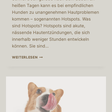
heißen Tagen kann es bei empfindlichen
Hunden zu unangenehmen Hautproblemen
kommen – sogenannten Hotspots. Was
sind Hotspots? Hotspots sind akute,
nässende Hautentzündungen, die sich
innerhalb weniger Stunden entwickeln
können. Sie sind…
HOTSPOTS
WEITERLESEN
NACH
DEM
BADEN:
WENN
SOMMERFREUDE
ZUR
HAUTSORGE
WIRD