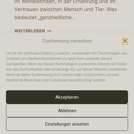
im Wohlbefinden, in der Ernährung und im
Vertrauen zwischen Mensch und Tier. Was
bedeutet „ganzheitliche…
GANZHEITLICHE
WEITERLESEN
HUNDEPFLEGE
Zustimmung verwalten
–
WARUM
Um dir ein optimales Erlebnis zu bieten, verwenden wir Technologien wie
SIE
Cookies, um Geräteinformationen zu speichern und/oder darauf
MEHR
zuzugreifen. Wenn du diesen Technologien zustimmst, können wir Daten
Datenschutz
Impressum
IST
wie das Surfverhalten oder eindeutige IDs auf dieser Website verarbeiten.
ALS
Wenn du deine Zustimmung nicht erteilst oder zurückziehst, können
Cookie-Richtlinie (EU)
NUR
bestimmte Merkmale und Funktionen beeinträchtigt werden.
EIN
SCHÖNER
Akzeptieren
SCHNITT
Ablehnen
© 2026 Hundesalon Zottelbär - WordPress
Einstellungen ansehen
Theme von
Kadence WP