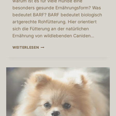
warum ist es für viele Hunde eine
besonders gesunde Ernährungsform? Was
bedeutet BARF? BARF bedeutet biologisch
artgerechte Rohfütterung. Hier orientiert
sich die Fütterung an der natürlichen
Ernährung von wildlebenden Caniden…
WARUM
WEITERLESEN
BARF
EINE
GUTE
ERNÄHRUNGSFORM
FÜR
HUNDE
IST